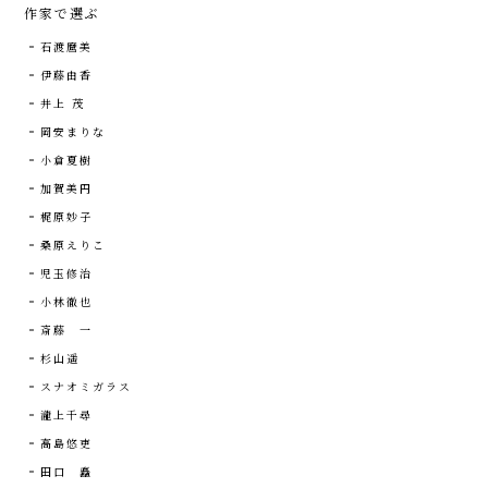
作家で選ぶ
石渡麿美
伊藤由香
井上 茂
岡安まりな
小倉夏樹
加賀美円
梶原妙子
桑原えりこ
児玉修治
小林徹也
斎藤 一
杉山遥
スナオミガラス
瀧上千尋
高島悠吏
田口 矗