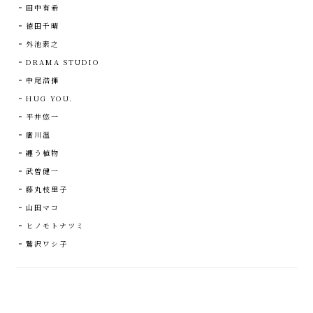
田中有希
徳田千晴
外池素之
DRAMA STUDIO
中尾浩揮
HUG YOU.
平井悠一
廣川温
纏う植物
武曽健一
藤丸枝里子
山田マコ
ヒノモトナツミ
鷲沢ワシ子