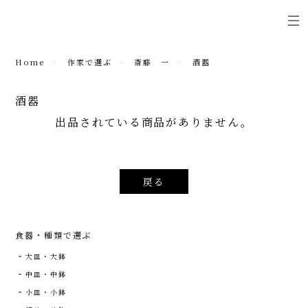
Home
作家で選ぶ
斎藤 一
酒器
酒器
出品されている商品がありません。
戻る
食器・種類で選ぶ
大皿・大鉢
中皿・中鉢
小皿・小鉢