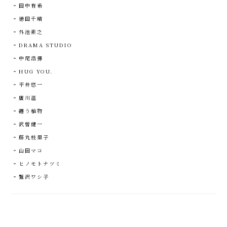
田中有希
徳田千晴
外池素之
DRAMA STUDIO
中尾浩揮
HUG YOU.
平井悠一
廣川温
纏う植物
武曽健一
藤丸枝里子
山田マコ
ヒノモトナツミ
鷲沢ワシ子