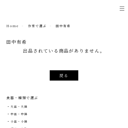
Home
作家で選ぶ
田中有希
田中有希
出品されている商品がありません。
戻る
食器・種類で選ぶ
大皿・大鉢
中皿・中鉢
小皿・小鉢