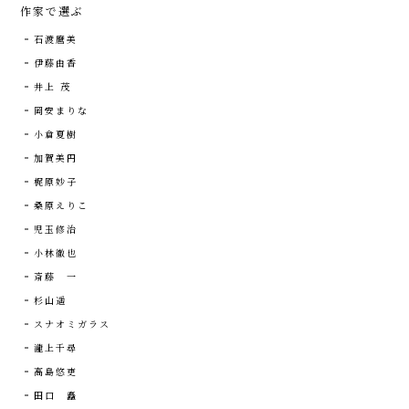
作家で選ぶ
石渡麿美
伊藤由香
井上 茂
岡安まりな
小倉夏樹
加賀美円
梶原妙子
桑原えりこ
児玉修治
小林徹也
斎藤 一
杉山遥
スナオミガラス
瀧上千尋
高島悠吏
田口 矗