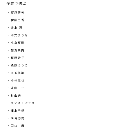
作家で選ぶ
石渡麿美
伊藤由香
井上 茂
岡安まりな
小倉夏樹
加賀美円
梶原妙子
桑原えりこ
児玉修治
小林徹也
斎藤 一
杉山遥
スナオミガラス
瀧上千尋
高島悠吏
田口 矗