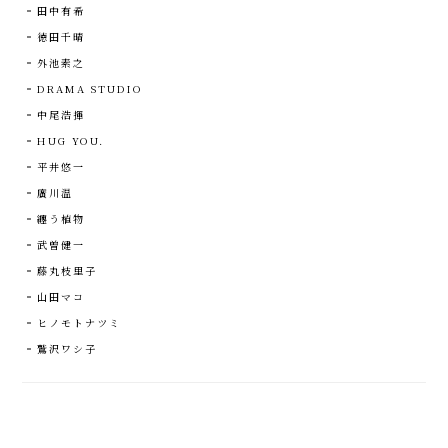
田中有希
徳田千晴
外池素之
DRAMA STUDIO
中尾浩揮
HUG YOU.
平井悠一
廣川温
纏う植物
武曽健一
藤丸枝里子
山田マコ
ヒノモトナツミ
鷲沢ワシ子