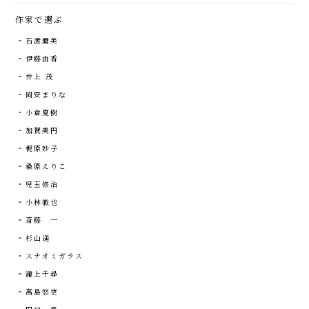
作家で選ぶ
石渡麿美
伊藤由香
井上 茂
岡安まりな
小倉夏樹
加賀美円
梶原妙子
桑原えりこ
児玉修治
小林徹也
斎藤 一
杉山遥
スナオミガラス
瀧上千尋
高島悠吏