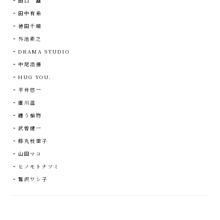
田口 矗
田中有希
徳田千晴
外池素之
DRAMA STUDIO
中尾浩揮
HUG YOU.
平井悠一
廣川温
纏う植物
武曽健一
藤丸枝里子
山田マコ
ヒノモトナツミ
鷲沢ワシ子