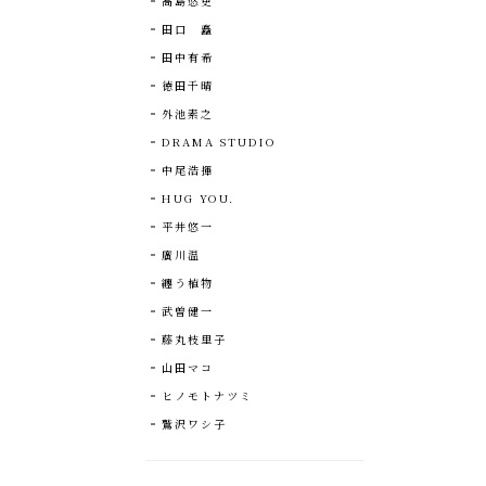
高島悠吏
田口 矗
田中有希
徳田千晴
外池素之
DRAMA STUDIO
中尾浩揮
HUG YOU.
平井悠一
廣川温
纏う植物
武曽健一
藤丸枝里子
山田マコ
ヒノモトナツミ
鷲沢ワシ子