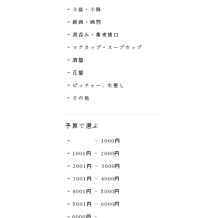
小皿・小鉢
飯碗・碗物
湯呑み・蕎麦猪口
マグカップ・スープカップ
酒器
花器
ピッチャー、水差し
その他
予算で選ぶ
~ 1000円
1001円 ~ 2000円
2001円 ~ 3000円
3001円 ~ 4000円
4001円 ~ 5000円
5001円 ~ 6000円
6000円 ~