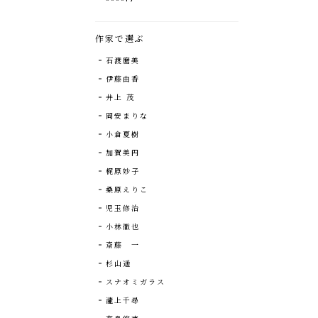
作家で選ぶ
石渡麿美
伊藤由香
井上 茂
岡安まりな
小倉夏樹
加賀美円
梶原妙子
桑原えりこ
児玉修治
小林徹也
斎藤 一
杉山遥
スナオミガラス
瀧上千尋