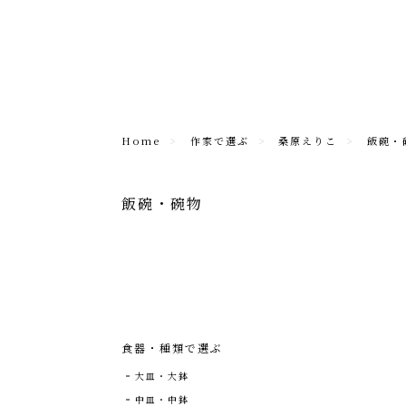
Home
作家で選ぶ
桑原えりこ
飯碗・
飯碗・碗物
食器・種類で選ぶ
大皿・大鉢
中皿・中鉢